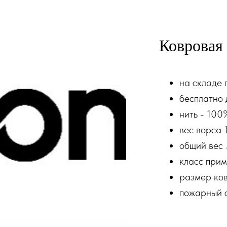
Ковровая 
на складе 
бесплатно 
нить - 100
вес ворcа 1
общий вес 
класс прим
размер ков
пожарный 