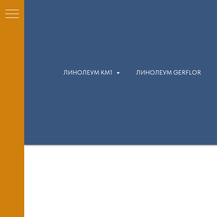
ЛИНОЛЕУМ КМ1
ЛИНОЛЕУМ GERFLOR
КМ1)
м
м