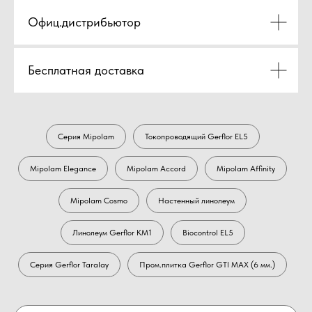
Офиц.дистрибьютор
Бесплатная доставка
Серия Mipolam
Токопроводящий Gerflor EL5
Mipolam Elegance
Mipolam Accord
Mipolam Affinity
Mipolam Cosmo
Настенный линолеум
Линолеум Gerflor KM1
Biocontrol EL5
Серия Gerflor Taralay
Пром.плитка Gerflor GTI MAX (6 мм.)