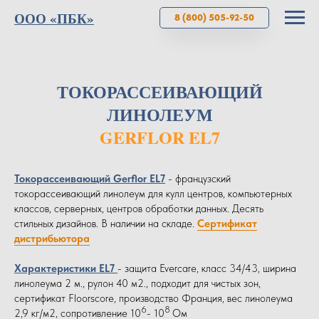
ООО «ПБК»
8 (800) 505-92-50
ТОКОРАССЕИВАЮЩИЙ
ЛИНОЛЕУМ
GERFLOR EL7
Токорассеивающий Gerflor EL7
- французский
токорассеивающий линолеум для кулл центров, компьютерных
классов, серверных, центров обработки данных. Десять
стильных дизайнов. В наличии на складе.
Сертификат
дистрибьютора
Характеристики EL7
- защита Evercare, класс 34/43, ширина
линолеума 2 м., рулон 40 м2., подходит для чистых зон,
сертификат Floorscore, производство Франция, вес линолеума
6
8
2,9 кг/м2,
сопротивление 10
- 10
Ом