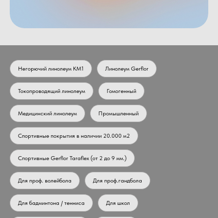
Негорючий линолеум КМ1
Линолеум Gerflor
Токопроводящий линолеум
Гомогенный
Медицинский линолеум
Промышленный
Спортивные покрытия в наличии 20.000 м2
Спортивные Gerflor Taraflex (от 2 до 9 мм.)
Для проф. волейбола
Для проф.гандбола
Для бадминтона / тенниса
Для школ