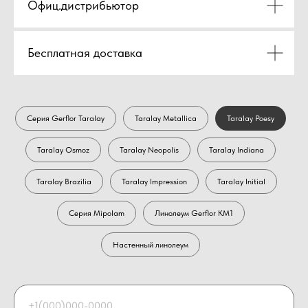
Офиц.дистрибьютор
Бесплатная доставка
Серия Gerflor Taralay
Taralay Metallica
Taralay Poesy
Taralay Osmoz
Taralay Neopolis
Taralay Indiana
Taralay Brazilia
Taralay Impression
Taralay Initial
Серия Mipolam
Линолеум Gerflor KM1
Настенный линолеум