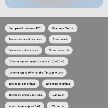
Негорючий линолеум КМ1
Линолеум Gerflor
Токопроводящий линолеум
Гомогенный
Медицинский линолеум
Промышленный
Спортивные покрытия в наличии 20.000 м2
Спортивные Gerflor Taraflex (от 2 до 9 мм.)
Для проф. волейбола
Для проф.гандбола
Для бадминтона / тенниса
Для школ
Спортивный паркет КМ1
LVT плитка