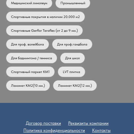
Медицинский линолеум
Промышленный
Спортивные покрытия в наличии 20.000 м2
Спортивные Gerflor Taraflex (от 2 до 9 мм.)
Для проф. волейбола
Для проф.гандбола
Для бадминтона / тенниса
Для школ
Спортивный паркет КМ1
LVT плитка
Ламинат КМ2(10 мм.)
Ламинат КМ2(12 мм.)
Договор поставки
Реквизиты компании
Политика конфиденциальности
Контакты