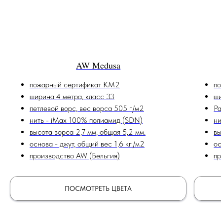
AW Medusa
пожарный сертификат КМ2
п
ширина 4 метра, класс 33
ши
петлевой ворс, вес ворса 505 г/м2
Ра
нить - iMax 100% полиамид (SDN)
н
высота ворса 2,7 мм, общая 5,2 мм.
вы
основа - джут, общий вес 1,6 кг./м2
ос
производство AW (Бельгия)
п
ПОСМОТРЕТЬ ЦВЕТА