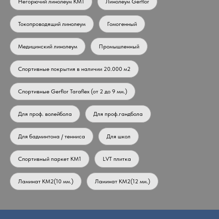
Негорючий линолеум КМ1
Линолеум Gerflor
Токопроводящий линолеум
Гомогенный
Медицинский линолеум
Промышленный
Спортивные покрытия в наличии 20.000 м2
Спортивные Gerflor Taraflex (от 2 до 9 мм.)
Для проф. волейбола
Для проф.гандбола
Для бадминтона / тенниса
Для школ
Спортивный паркет КМ1
LVT плитка
Ламинат КМ2(10 мм.)
Ламинат КМ2(12 мм.)