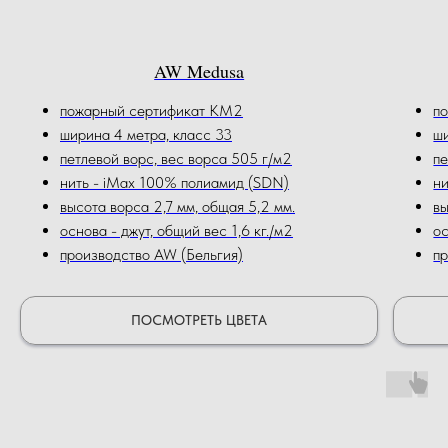
AW Medusa
пожарный сертификат КМ2
п
ширина 4 метра, класс 33
ши
петлевой ворс, вес ворса 505 г/м2
пе
нить - iMax 100% полиамид (SDN)
н
высота ворса 2,7 мм, общая 5,2 мм.
вы
основа - джут, общий вес 1,6 кг./м2
ос
производство AW (Бельгия)
пр
ПОСМОТРЕТЬ ЦВЕТА