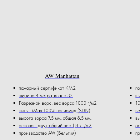
AW Manhattan
пожарный сертификат КМ2
п
ширина 4 метра, класс 32
ши
Разрезной ворс, вес ворса 1000 г/м2
1
нить - iMax 100% полиамид (SDN)
ве
высота ворса 7,5 мм, общая 8,5 мм.
вы
основа - джут, общий вес 1,8 кг./м2
ос
производство AW (Бельгия)
пр