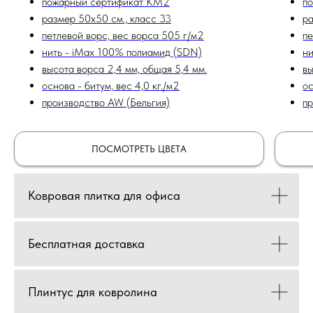
пожарный сертификат КМ2
п
размер 50х50 см., класс 33
ра
петлевой ворс, вес ворса 505 г/м2
пе
нить - iMax 100% полиамид (SDN)
ни
высота ворса 2,4 мм, общая 5,4 мм.
вы
основа - битум, вес 4,0 кг./м2
ос
производство AW (Бельгия)
пр
ПОСМОТРЕТЬ ЦВЕТА
Ковровая плитка для офиса
Бесплатная доставка
Плинтус для ковролина