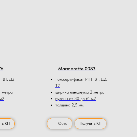
76
Marmorette 0083
 В1, Д2,
пож.сертификат РП1, В1, Д2,
Т2
2 метра
ширина линолеума 2 метра
 м2
рулоны от 30 до 61 м2
толщина 2,5 мм.
ть КП
Фото
Получить КП