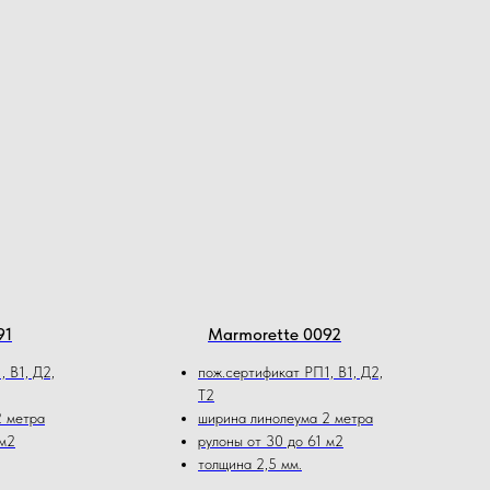
91
Marmorette 0092
 В1, Д2,
пож.сертификат РП1, В1, Д2,
Т2
2 метра
ширина линолеума 2 метра
 м2
рулоны от 30 до 61 м2
толщина 2,5 мм.