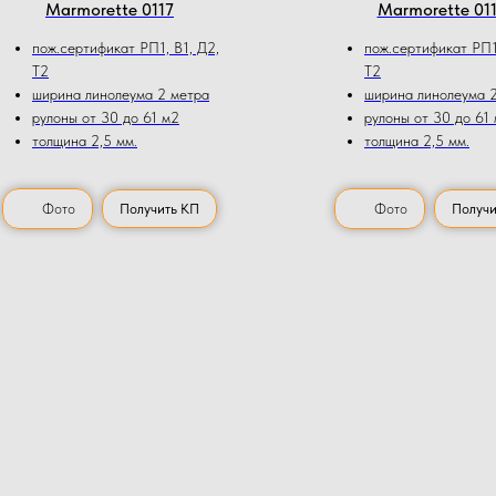
Мarmorette 0117
Мarmorette 01
пож.сертификат РП1, В1, Д2,
пож.сертификат РП1,
Т2
Т2
ширина линолеума 2 метра
ширина линолеума 
рулоны от 30 до 61 м2
рулоны от 30 до 61
толщина 2,5 мм.
толщина 2,5 мм.
Фото
Получить КП
Фото
Получи