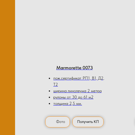
Marmorette 0073
пож.сертификат РП1, В1, Д2,
Т2
ширина линолеума 2 метра
рулоны от 30 до 61 м2
толщина 2,5 мм.
Фото
Получить КП