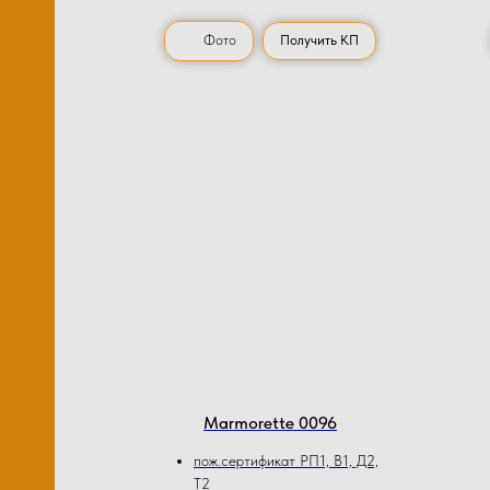
Фото
Получить КП
Marmorette 0096
пож.сертификат РП1, В1, Д2,
Т2