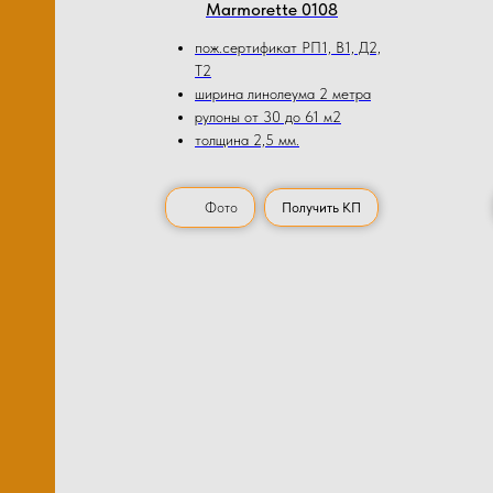
Мarmorette 0108
пож.сертификат РП1, В1, Д2,
Т2
ширина линолеума 2 метра
рулоны от 30 до 61 м2
толщина 2,5 мм.
Фото
Получить КП