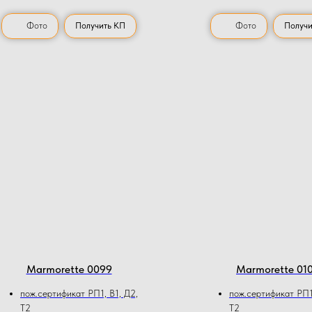
Фото
Получить КП
Фото
Получи
Marmorette 0099
Marmorette 01
пож.сертификат РП1, В1, Д2,
пож.сертификат РП1,
Т2
Т2