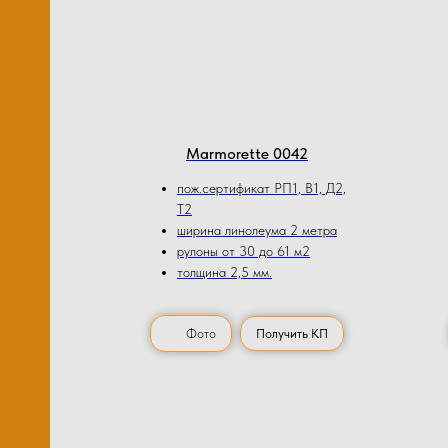
Marmorette 0042
пож.сертификат РП1, В1, Д2,
Т2
ширина линолеума 2 метра
рулоны от 30 до 61 м2
толщина 2,5 мм.
Фото
Получить КП