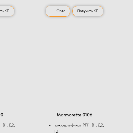
ть КП
Фото
Получить КП
00
Marmorette 0106
 В1, Д2,
пож.сертификат РП1, В1, Д2,
Т2