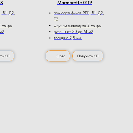
18
Мarmorette 0119
 В1, Д2,
пож.сертификат РП1, В1, Д2,
Т2
2 метра
ширина линолеума 2 метра
 м2
рулоны от 30 до 61 м2
толщина 2,5 мм.
ть КП
Фото
Получить КП