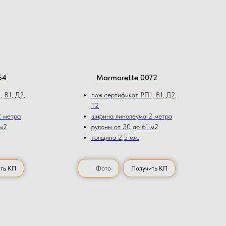
54
Marmorette 0072
 В1, Д2,
пож.сертификат РП1, В1, Д2,
Т2
2 метра
ширина линолеума 2 метра
 м2
рулоны от 30 до 61 м2
толщина 2,5 мм.
ть КП
Фото
Получить КП