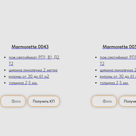
Marmorette 0043
Marmorette 00
пож.сертификат РП1, В1, Д2,
пож.сертификат РП1,
Т2
Т2
ширина линолеума 2 метра
ширина линолеума 
рулоны от 30 до 61 м2
рулоны от 30 до 61
толщина 2,5 мм.
толщина 2,5 мм.
Фото
Получить КП
Фото
Получи