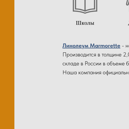
лов
Ков
м2)
М1
Линолеум Marmorette
- н
Производится в толщине 2,
складе в России в объеме 
Наша компания официальны