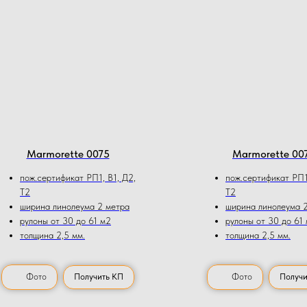
Marmorette 0075
Marmorette 00
пож.сертификат РП1, В1, Д2,
пож.сертификат РП1,
Т2
Т2
ширина линолеума 2 метра
ширина линолеума 
рулоны от 30 до 61 м2
рулоны от 30 до 61
толщина 2,5 мм.
толщина 2,5 мм.
Фото
Получить КП
Фото
Получи