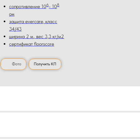
6
8
сопротивление 10
- 10
ом
защита evercare, класс
34/43
ширина 2 м., вес 3,3 кг/м2
сертификат floorscore
Фото
Получить КП