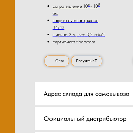
6
8
сопротивление 10
- 10
ом
защита evercare, класс
34/43
ширина 2 м., вес 3,3 кг/м2
сертификат floorscore
Фото
Получить КП
Адрес склада для самовывоза
Официальный дистрибьютор