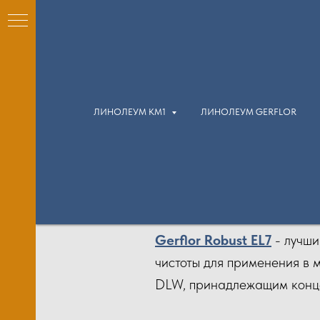
ЛИНОЛЕУМ КМ1
ЛИНОЛЕУМ GERFLOR
КМ1)
м
м
Gerflor Robust EL7
- лучши
чистоты для применения в м
DLW, принадлежащим конце