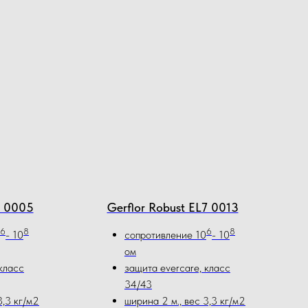
7 0005
Gerflor Robust EL7 0013
6
8
6
8
- 10
сопротивление 10
- 10
ом
класс
защита evercare, класс
34/43
3,3 кг/м2
ширина 2 м., вес 3,3 кг/м2