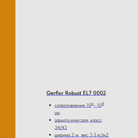
лов
Ков
м2)
М1
Gerflor Robust EL7 0002
6
8
сопротивление 10
- 10
ом
защита evercare, класс
34/43
ширина 2 м., вес 3,3 кг/м2