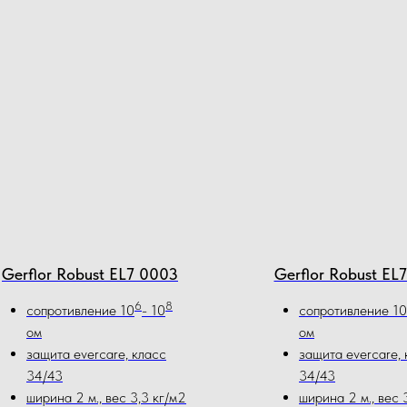
Gerflor Robust EL7 0003
Gerflor Robust EL
6
8
сопротивление 10
- 10
сопротивление 10
ом
ом
защита evercare, класс
защита evercare, 
34/43
34/43
ширина 2 м., вес 3,3 кг/м2
ширина 2 м., вес 