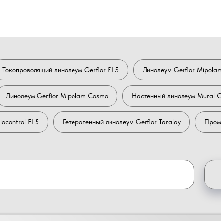
Токопроводящий линолеум Gerflor EL5
Линолеум Gerflor Mipola
Линолеум Gerflor Mipolam Cosmo
Настенный линолеум Mural C
iocontrol EL5
Гетерогенный линолеум Gerflor Taralay
Промы