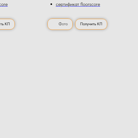
core
сертификат floorscore
ть КП
Фото
Получить КП