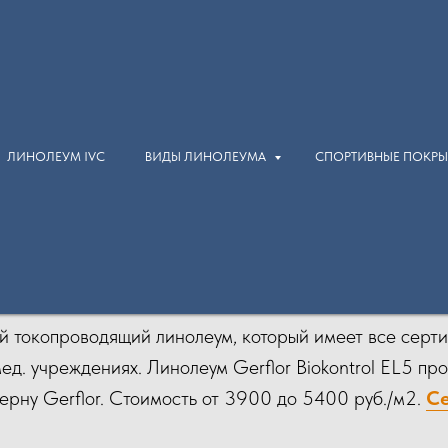
ЛИНОЛЕУМ IVC
ВИДЫ ЛИНОЛЕУМА
СПОРТИВНЫЕ ПОКР
Токорассеивающий линолеу
Gerflor Robust EL7
й токопроводящий линолеум, который имеет все серт
ед. учреждениях. Линолеум Gerflor Biokontrol EL5 пр
рну Gerflor. Стоимость от 3900 до 5400 руб./м2.
Се